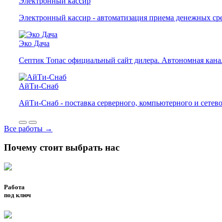
Электронный кассир
Электронный кассир - автоматизация приема денежных ср
Эко Дача
Септик Топас официальный сайт дилера. Автономная канал
АйТи-Снаб
АйТи-Снаб - поставка серверного, компьютерного и сетев
Все работы →
Почему стоит выбрать нас
Работа
под ключ