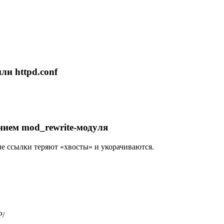
или httpd.conf
нением mod_rewrite-модуля
е ссылки теряют «хвосты» и укорачиваются.
P/