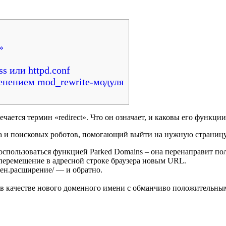
»
ss или httpd.conf
именением mod_rewrite-модуля
ается термин «redirect». Что он означает, и каковы его функции
 и поисковых роботов, помогающий выйти на нужную страницу.
спользоваться функцией Parked Domains – она перенаправит пол
 перемещение в адресной строке браузера новым URL.
омен.расширение/ — и обратно.
в качестве нового доменного имени с обманчиво положительны