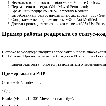
Несколько вариантов на выбор-«300» Multiple Choices.
Перемещено навсегда-«301» Moved Permanently.
Временный редирект-«302» Temporary Redirect.
Затребованный ресурс находится по др. адресу-«303» See 
Содержимое не видоизменялось -«304» Not Modified.
Доступ происходит через прокси сервер- «305» Use Proxy.
Пример работы редиректа со статус-код
В строке веб-браузера вводится адрес сайта и после значка «сл
HTTP-ответ. При наличии redirect с кодом «301», в поле «Loca
Задача редиректа – оповестить посетителя о перемещени
Пример кода на PHP
Создаем файл index.php:
<?php
Header («HTTP/1.1 301 Moved Permanently»);