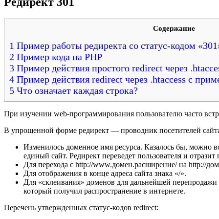
Редирект 301
Содержание
1 Пример работы редиректа со статус-кодом «301
2 Пример кода на PHP
3 Пример действия простого redirect через .htacce
4 Пример действия redirect через .htaccess с пр
5 Что означает каждая строка?
При изучении web-программирования пользователю часто встреч
В упрощенной форме редирект — проводник посетителей сайта
Изменилось доменное имя ресурса. Казалось бы, можно во
единый сайт. Редирект переведет пользователя и отразит
Для перехода с http://www.домен.расширение/ на http://д
Для отображения в конце адреса сайта знака «/».
Для «склеивания» доменов для дальнейшей перепродажи 
который получил распространение в интернете.
Перечень утвержденных статус-кодов redirect: