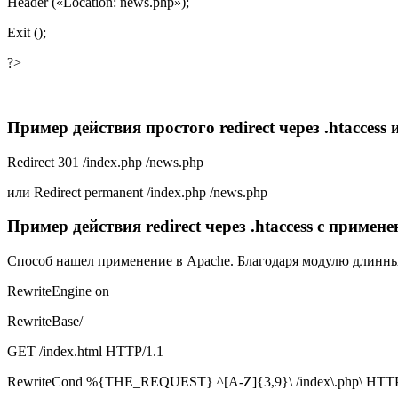
Header («Location: news.php»);
Exit ();
?>
Пример действия простого redirect через .htaccess 
Redirect 301 /index.php /news.php
или Redirect permanent /index.php /news.php
Пример действия redirect через .htaccess с приме
Способ нашел применение в Apache. Благодаря модулю длинны
RewriteEngine on
RewriteBase/
GET /index.html HTTP/1.1
RewriteCond %{THE_REQUEST} ^[A-Z]{3,9}\ /index\.php\ HTT