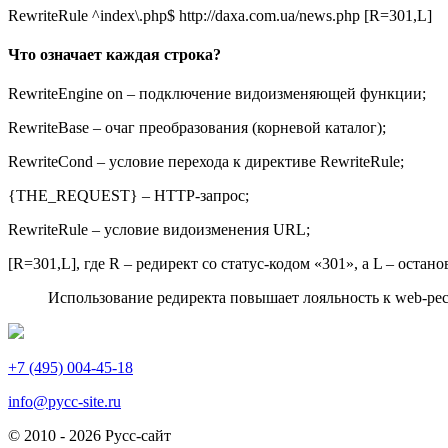
RewriteRule ^index\.php$ http://daxa.com.ua/news.php [R=301,L]
Что означает каждая строка?
RewriteEngine on – подключение видоизменяющей функции;
RewriteBase – очаг преобразования (корневой каталог);
RewriteCond – условие перехода к директиве RewriteRule;
{THE_REQUEST} – HTTP-запрос;
RewriteRule – условие видоизменения URL;
[R=301,L], где R – редирект со статус-кодом «301», а L – оста
Использование редиректа повышает лояльность к web-ре
Навигация
Следующая
Предыдущая
запись
запись
по
+7 (495) 004-45-18
записям
info@pycc-site.ru
© 2010 - 2026 Русс-сайт