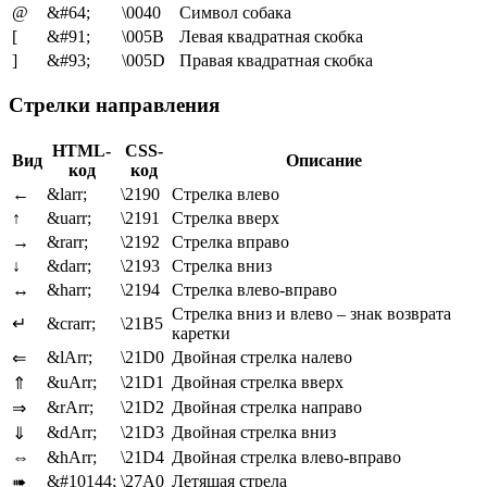
@
&#64;
\0040
Символ собака
[
&#91;
\005B
Левая квадратная скобка
]
&#93;
\005D
Правая квадратная скобка
Стрелки направления
HTML-
CSS-
Вид
Описание
код
код
←
&larr;
\2190
Стрелка влево
↑
&uarr;
\2191
Стрелка вверх
→
&rarr;
\2192
Стрелка вправо
↓
&darr;
\2193
Стрелка вниз
↔
&harr;
\2194
Стрелка влево-вправо
Стрелка вниз и влево – знак возврата
↵
&crarr;
\21B5
каретки
&lArr;
\21D0
Двойная стрелка налево
⇐
&uArr;
\21D1
Двойная стрелка вверх
⇑
&rArr;
\21D2
Двойная стрелка направо
⇒
&dArr;
\21D3
Двойная стрелка вниз
⇓
⇔
&hArr;
\21D4
Двойная стрелка влево-вправо
&#10144;
\27A0
Летящая стрела
➠