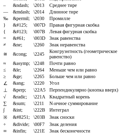
–
&ndash;
\2013
Среднее тире
—
&mdash;
\2014
Длинное тире
‰
&permil;
\2030
Промилле
}
&#125;
\007D
Правая фигурная скобка
{
&#123;
\007B
Левая фигурная скобка
=
&#61;
\003D
Знак равенства
≠
&ne;
\2260
Знак неравенства
Конгруэнтность (геометрическое
≅
&cong;
\2245
равенство)
≈
&asymp;
\2248
Почти равно
≤
&le;
\2264
Меньше чем или равно
≥
&ge;
\2265
Больше чем или равно
&ang;
\2220
Угол
∠
&perp;
\22A5
Перпендикулярно (кнопка вверх)
⊥
√
&radic;
\221A
Квадратный корень
∑
&sum;
\2211
N-ичное суммирование
∫
&int;
\222B
Интеграл
&#8251;
\203B
Знак сноски
※
÷
&divide;
\00F7
Знак деления
∞
&infin;
\221E
Знак бесконечности