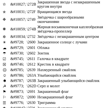
Закрашенная звезда с незакрашенным
✫
&#10027;
\272B
кругом внутри
&#10031;
\272F
Вращающаяся звезда
✯
Звёздочка с шарообразными
❉
&#10057;
\2749
окончаниями
Жирная восьмиконечная каплеобразная
❋
&#10059;
\274B
звёздочка-пропеллер
&#10034;
\2732
Звёздочка с незакрашенным центром
✲
&#9728;
\2600
Закрашенное солнце с лучами
☀
&#9729;
\2601
Облака
☁
&#9730;
\2602
Зонтик
☂
&#9745;
\2611
Галочка в квадрате
☑
&#9746;
\2612
Крестик в квадрате
☒
&#9785;
\2639
Нахмуренный смайлик
☹
☺
&#9786;
\263A
Улыбающийся смайлик
☻
&#9787;
\263B
Закрашенный улыбающийся смайлик
&#9773;
\262D
Серп и молот
☭
&#9873;
\2691
Закрашенный флаг
⚑
&#9872;
\2690
Незакрашенный флаг
⚐
&#9776;
\2630
Триграмма
☰