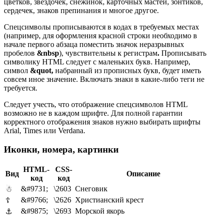
цветков, звездочек, снежинок, карточных мастей, зонтиков,
сердечек, знаков препинания и многое другое.
Спецсимволы прописываются в кодах в требуемых местах
(например, для оформления красной строки необходимо в
начале первого абзаца поместить значок неразрывных
пробелов
&nbsp
), чувствительны к регистрам
.
Прописывать
символику HTML следует с маленьких букв. Например,
символ
&quot,
набранный из прописных букв, будет иметь
совсем иное значение. Включать знаки в какие-либо теги не
требуется.
Следует учесть, что отображение спецсимволов HTML
возможно не в каждом шрифте. Для полной гарантии
корректного отображения знаков нужно выбирать шрифты
Arial, Times или Verdana.
Иконки, номера, картинки
HTML-
CSS-
Вид
Описание
код
код
&#9731;
\2603
Снеговик
☃
&#9766;
\2626
Христианский крест
☦
&#9875;
\2693
Морской якорь
⚓