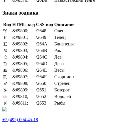
&#8376;
\20B8
Казахстанский тенге
₸
Знаки зодиака
Вид
HTML-код
CSS-код
Описание
&#9800;
\2648
Овен
♈
&#9801;
\2649
Телец
♉
&#9802;
\264A
Близнецы
♊
&#9803;
\264B
Рак
♋
&#9804;
\264C
Лев
♌
&#9805;
\264D
Дева
♍
&#9806;
\264E
Весы
♎
&#9807;
\264F
Скорпион
♏
&#9808;
\2650
Стрелец
♐
&#9809;
\2651
Козерог
♑
&#9810;
\2652
Водолей
♒
&#9811;
\2653
Рыбы
♓
Навигация
Следующая
Предыдущая
запись
запись
по
+7 (495) 004-45-18
записям