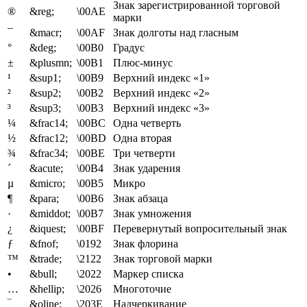
Знак зарегистрированной торговой
®
&reg;
\00AE
марки
¯
&macr;
\00AF
Знак долготы над гласным
°
&deg;
\00B0
Градус
±
&plusmn;
\00B1
Плюс-минус
¹
&sup1;
\00B9
Верхний индекс «1»
²
&sup2;
\00B2
Верхний индекс «2»
³
&sup3;
\00B3
Верхний индекс «3»
¼
&frac14;
\00BC
Одна четверть
½
&frac12;
\00BD
Одна вторая
¾
&frac34;
\00BE
Три четверти
´
&acute;
\00B4
Знак ударения
µ
&micro;
\00B5
Микро
¶
&para;
\00B6
Знак абзаца
·
&middot;
\00B7
Знак умножения
¿
&iquest;
\00BF
Перевернутый вопросительный знак
ƒ
&fnof;
\0192
Знак флорина
™
&trade;
\2122
Знак торговой марки
•
&bull;
\2022
Маркер списка
…
&hellip;
\2026
Многоточие
‾
&oline;
\203E
Надчеркивание