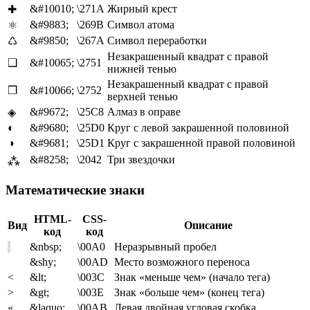
&#10010;
\271A
Жирный крест
✚
&#9883;
\269B
Символ атома
⚛
&#9850;
\267A
Символ переработки
♺
Незакрашенный квадрат с правой
❑
&#10065;
\2751
нижней тенью
Незакрашенный квадрат с правой
❒
&#10066;
\2752
верхней тенью
&#9672;
\25C8
Алмаз в оправе
◈
◐
&#9680;
\25D0
Круг с левой закрашенной половиной
◑
&#9681;
\25D1
Круг с закрашенной правой половиной
&#8258;
\2042
Три звездочки
⁂
Математические знаки
HTML-
CSS-
Вид
Описание
код
код
&nbsp;
\00A0
Неразрывный пробел
&shy;
\00AD
Место возможного переноса
<
&lt;
\003C
Знак «меньше чем» (начало тега)
>
&gt;
\003E
Знак «больше чем» (конец тега)
«
&laquo;
\00AB
Левая двойная угловая скобка