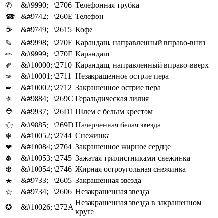
&#9990;
\2706
Телефонная трубка
✆
&#9742;
\260E
Телефон
☎
☕
&#9749;
\2615
Кофе
&#9998;
\270E
Карандаш, направленный вправо-вниз
✎
&#9999;
\270F
Карандаш
✏
&#10000;
\2710
Карандаш, направленный вправо-вверх
✐
&#10001;
\2711
Незакрашенное острие пера
✑
&#10002;
\2712
Закрашенное острие пера
✒
&#9884;
\269C
Геральдическая лилия
⚜
⛑
&#9937;
\26D1
Шлем с белым крестом
⚝
&#9885;
\269D
Начерченная белая звезда
&#10052;
\2744
Снежинка
❄
&#10084;
\2764
Закрашенное жирное сердце
❤
&#10053;
\2745
Зажатая трилистниками снежинка
❅
&#10054;
\2746
Жирная остроугольная снежинка
❆
&#9733;
\2605
Закрашенная звезда
★
&#9734;
\2606
Незакрашенная звезда
☆
Незакрашенная звезда в закрашенном
✪
&#10026;
\272A
круге