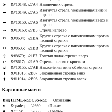
&#10148;
\27A4
Наконечник стрелы
➤
Изогнутая стрела, указывающая вниз и
➥
&#10149;
\27A5
вправо
Изогнутая стрела, указывающая вверх и
➦
&#10150;
\27A6
вправо
&#10163;
\27B3
Стрела направо
➳
Круглая стрелка с наконечником против
↺
&#8634;
\21BA
часовой стрелки
Круглая стрелка с наконечником против
↻
&#8635;
\21BB
часовой стрелки
&#8679;
\21E7
Толстая полая стрелка вверх
⇧
&#8617;
\21A9
Стрелка налево с крючком
↩
&#10155;
\27AB
Наклонённая вниз объёмная стрелка
➫
&#11015;
\2B07
Закрашенная стрелка вниз
⬇
&#11014;
\2B06
Закрашенная стрелка вверх
⬆
Карточные масти
Вид
HTML-код
CSS-код
Описание
♠
&spades;
\2660
«Пики»
♣
&clubs;
\2663
«Трефы»