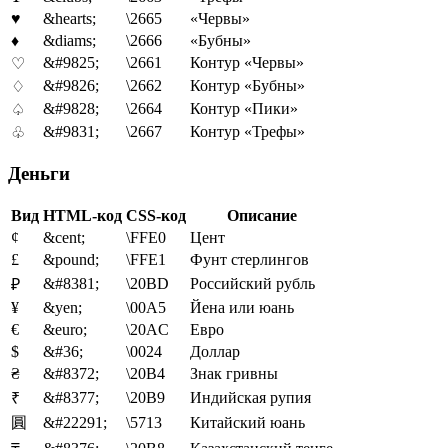
♥
&hearts;
\2665
«Червы»
♦
&diams;
\2666
«Бубны»
&#9825;
\2661
Контур «Червы»
♡
&#9826;
\2662
Контур «Бубны»
♢
&#9828;
\2664
Контур «Пики»
♤
&#9831;
\2667
Контур «Трефы»
♧
Деньги
Вид
HTML-код
CSS-код
Описание
¢
&cent;
\FFE0
Цент
£
&pound;
\FFE1
Фунт стерлингов
&#8381;
\20BD
Российский рубль
₽
¥
&yen;
\00A5
Йена или юань
€
&euro;
\20AC
Евро
$
&#36;
\0024
Доллар
₴
&#8372;
\20B4
Знак гривны
&#8377;
\20B9
Индийская рупия
₹
圓
&#22291;
\5713
Китайский юань