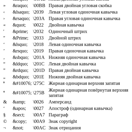
»
&raquo;
\00BB
Правая двойная угловая скобка
‹
&lsaquo;
\2039
Левая угловая одиночная кавычка
›
&rsaquo;
\203A
Правая угловая одиночная кавычка
«
&quot;
\0022
Двойная кавычка
′
&prime;
\2032
Одиночный штрих
″
&Prime;
\2033
Двойной штрих
‘
&lsquo;
\2018
Левая одиночная кавычка
’
&rsquo;
\2019
Правая одиночная кавычка
‚
&sbquo;
\201A
Нижняя одиночная кавычка
“
&ldquo;
\201C
Левая двойная кавычка
”
&rdquo;
\201D
Правая двойная кавычка
„
&bdquo;
\201E
Нижняя двойная кавычка
&#10076;
\275C
Жирная одинарная верхняя запятая
❜
Жирная одинарная повёрнутая верхняя
❛
&#10075;
\275B
запятая
&
&amp;
\0026
Амперсанд
‘
&apos;
\0027
Апостроф (одинарная кавычка)
§
&sect;
\00A7
Параграф
©
&copy;
\00A9
Знак copyright
¬
&not;
\00AC
Знак отрицания