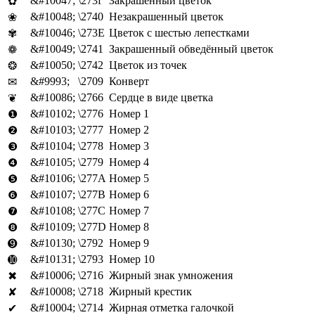
&#10047;
\273f
Закрашенный цветок
✿
&#10048;
\2740
Незакрашенный цветок
❀
&#10046;
\273E
Цветок с шестью лепестками
✾
&#10049;
\2741
Закрашенный обведённый цветок
❁
&#10050;
\2742
Цветок из точек
❂
&#9993;
\2709
Конверт
✉
&#10086;
\2766
Сердце в виде цветка
❦
&#10102;
\2776
Номер 1
❶
&#10103;
\2777
Номер 2
❷
&#10104;
\2778
Номер 3
❸
&#10105;
\2779
Номер 4
❹
&#10106;
\277A
Номер 5
❺
&#10107;
\277B
Номер 6
❻
&#10108;
\277C
Номер 7
❼
&#10109;
\277D
Номер 8
❽
&#10130;
\2792
Номер 9
➒
&#10131;
\2793
Номер 10
➓
&#10006;
\2716
Жирный знак умножения
✖
&#10008;
\2718
Жирный крестик
✘
&#10004;
\2714
Жирная отметка галочкой
✔